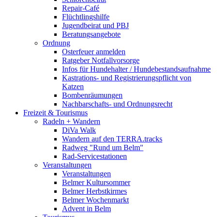
Repair-Café
Flüchtlingshilfe
Jugendbeirat und PBJ
Beratungsangebote
Ordnung
Osterfeuer anmelden
Ratgeber Notfallvorsorge
Infos für Hundehalter / Hundebestandsaufnahme
Kastrations- und Registrierungspflicht von
Katzen
Bombenräumungen
Nachbarschafts- und Ordnungsrecht
Freizeit & Tourismus
Radeln + Wandern
DiVa Walk
Wandern auf den TERRA.tracks
Radweg "Rund um Belm"
Rad-Servicestationen
Veranstaltungen
Veranstaltungen
Belmer Kultursommer
Belmer Herbstkirmes
Belmer Wochenmarkt
Advent in Belm