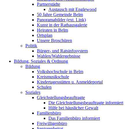
Partnerstädte
Austausch mit Englewood
50 Jahre Gemeinde Belm
Panoramabilder (ext. Link)
Kunst in der Rathausgalerie
Heiraten in Belm
Ortsplan
Unsere Broschüren
Politik
Bürger- und Ratsinfosystem
Wahlen/Wahlergebnisse
Bildung, Soziales & Ordnung
Bildung
Volkshochschule in Belm
Kreismusikschule
Kindertagesstätten u. Anmeldeportal
Schulen
Soziales
Gleichstellungsbeauftragte
Die Gleichstellungsbeauftragte informiert
Hilfe bei häuslicher Gewalt
Familienbüro
Das Familienbüro informiert
Freiwilligenbüro
Seniorenbeirat