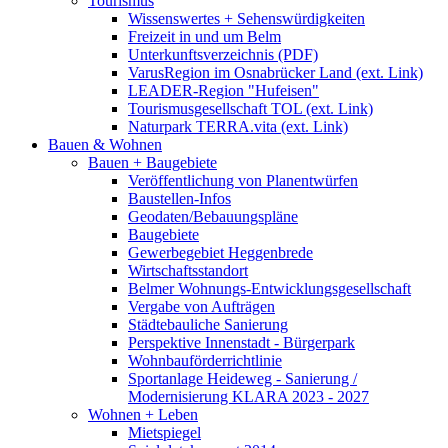
Tourismus
Wissenswertes + Sehenswürdigkeiten
Freizeit in und um Belm
Unterkunftsverzeichnis (PDF)
VarusRegion im Osnabrücker Land (ext. Link)
LEADER-Region "Hufeisen"
Tourismusgesellschaft TOL (ext. Link)
Naturpark TERRA.vita (ext. Link)
Bauen & Wohnen
Bauen + Baugebiete
Veröffentlichung von Planentwürfen
Baustellen-Infos
Geodaten/Bebauungspläne
Baugebiete
Gewerbegebiet Heggenbrede
Wirtschaftsstandort
Belmer Wohnungs-Entwicklungsgesellschaft
Vergabe von Aufträgen
Städtebauliche Sanierung
Perspektive Innenstadt - Bürgerpark
Wohnbauförderrichtlinie
Sportanlage Heideweg - Sanierung /
Modernisierung KLARA 2023 - 2027
Wohnen + Leben
Mietspiegel