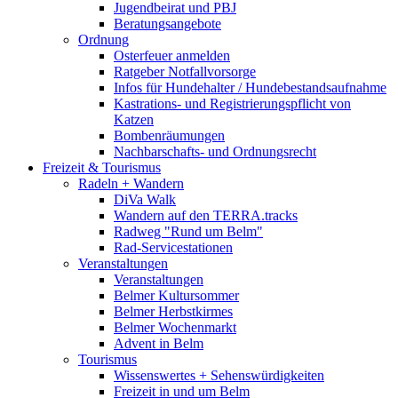
Jugendbeirat und PBJ
Beratungsangebote
Ordnung
Osterfeuer anmelden
Ratgeber Notfallvorsorge
Infos für Hundehalter / Hundebestandsaufnahme
Kastrations- und Registrierungspflicht von
Katzen
Bombenräumungen
Nachbarschafts- und Ordnungsrecht
Freizeit & Tourismus
Radeln + Wandern
DiVa Walk
Wandern auf den TERRA.tracks
Radweg "Rund um Belm"
Rad-Servicestationen
Veranstaltungen
Veranstaltungen
Belmer Kultursommer
Belmer Herbstkirmes
Belmer Wochenmarkt
Advent in Belm
Tourismus
Wissenswertes + Sehenswürdigkeiten
Freizeit in und um Belm