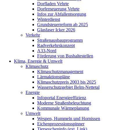
Dorfladen Vehrte
Dorferneuerung Vehrte
Infos zur Abfallentsorgung
Winterdienst
Grundsteuerreform ab 2025
Glasfaser Icker 2026
Verkehr
Straßenausbauprogramm
Radverkehrskonzept
A33-Nord
Förderung von Bushaltestellen
Klima, Energie & Umwelt
Klimaschutz
Klimaschutzmanagement
Lärmaktionspläne
Klimaschutzpreis 2003 bis 2025
Wasserschutzgebiet Belm-Nettetal
Energie
Infoportal Energieeffizienz
Moderne Straßenbeleuchtung
Kommunale Wärmeplanung
Umwelt
Wespen, Hummeln und Hornissen
Eichenprozessionsspinner
Tierseucheninfo (ext. Link)