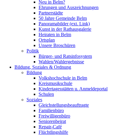
Neu in Belm?
Ehrungen und Auszeichnungen
Partnerstädte
50 Jahre Gemeinde Belm
Panoramabilder (ext. Link)
Kunst in der Rathausgalerie
Heiraten in Belm
Ortsplan
Unsere Broschüren
Politik
Bürger- und Ratsinfosystem
Wahlen/Wahlergebnisse
Bildung, Soziales & Ordnung
Bildung
Volkshochschule in Belm
Kreismusikschule
Kindertagesstätten u. Anmeldeportal
Schulen
Soziales
Gleichstellungsbeauftragte
Familienbüro
Freiwilligenbüro
Seniorenbeirat
Repair-Café
Flüchtlingshilfe