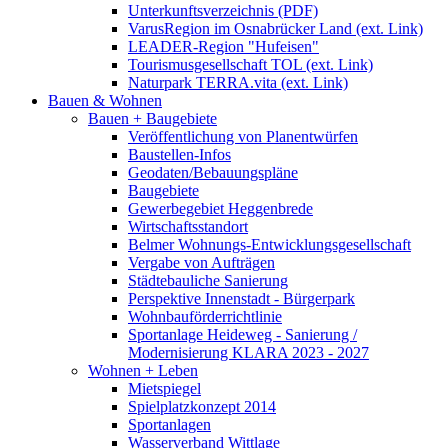
Unterkunftsverzeichnis (PDF)
VarusRegion im Osnabrücker Land (ext. Link)
LEADER-Region "Hufeisen"
Tourismusgesellschaft TOL (ext. Link)
Naturpark TERRA.vita (ext. Link)
Bauen & Wohnen
Bauen + Baugebiete
Veröffentlichung von Planentwürfen
Baustellen-Infos
Geodaten/Bebauungspläne
Baugebiete
Gewerbegebiet Heggenbrede
Wirtschaftsstandort
Belmer Wohnungs-Entwicklungsgesellschaft
Vergabe von Aufträgen
Städtebauliche Sanierung
Perspektive Innenstadt - Bürgerpark
Wohnbauförderrichtlinie
Sportanlage Heideweg - Sanierung /
Modernisierung KLARA 2023 - 2027
Wohnen + Leben
Mietspiegel
Spielplatzkonzept 2014
Sportanlagen
Wasserverband Wittlage