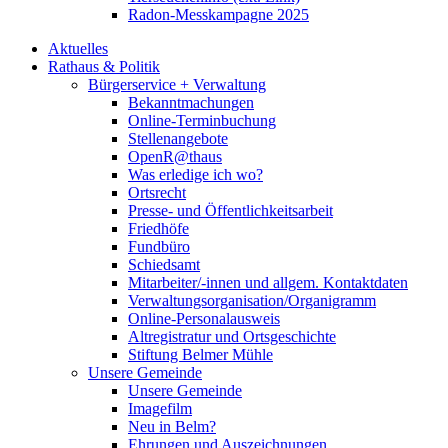
Radon-Messkampagne 2025
Aktuelles
Rathaus & Politik
Bürgerservice + Verwaltung
Bekanntmachungen
Online-Terminbuchung
Stellenangebote
OpenR@thaus
Was erledige ich wo?
Ortsrecht
Presse- und Öffentlichkeitsarbeit
Friedhöfe
Fundbüro
Schiedsamt
Mitarbeiter/-innen und allgem. Kontaktdaten
Verwaltungsorganisation/Organigramm
Online-Personalausweis
Altregistratur und Ortsgeschichte
Stiftung Belmer Mühle
Unsere Gemeinde
Unsere Gemeinde
Imagefilm
Neu in Belm?
Ehrungen und Auszeichnungen