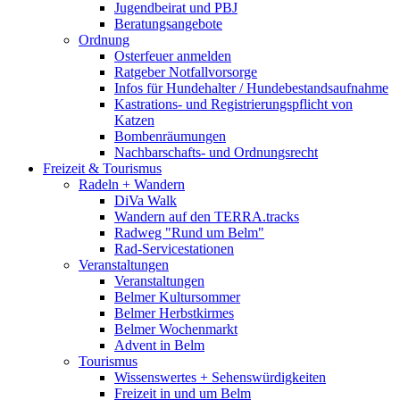
Jugendbeirat und PBJ
Beratungsangebote
Ordnung
Osterfeuer anmelden
Ratgeber Notfallvorsorge
Infos für Hundehalter / Hundebestandsaufnahme
Kastrations- und Registrierungspflicht von
Katzen
Bombenräumungen
Nachbarschafts- und Ordnungsrecht
Freizeit & Tourismus
Radeln + Wandern
DiVa Walk
Wandern auf den TERRA.tracks
Radweg "Rund um Belm"
Rad-Servicestationen
Veranstaltungen
Veranstaltungen
Belmer Kultursommer
Belmer Herbstkirmes
Belmer Wochenmarkt
Advent in Belm
Tourismus
Wissenswertes + Sehenswürdigkeiten
Freizeit in und um Belm