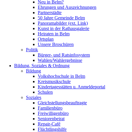
Neu in Belm?
Ehrungen und Auszeichnungen
Partnerstädte
50 Jahre Gemeinde Belm
Panoramabilder (ext. Link)
Kunst in der Rathausgalerie
Heiraten in Belm
Ortsplan
Unsere Broschüren
Politik
Bürger- und Ratsinfosystem
Wahlen/Wahlergebnisse
Bildung, Soziales & Ordnung
Bildung
Volkshochschule in Belm
Kreismusikschule
Kindertagesstätten u. Anmeldeportal
Schulen
Soziales
Gleichstellungsbeauftragte
Familienbüro
Freiwilligenbüro
Seniorenbeirat
Repair-Café
Flüchtlingshilfe