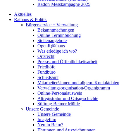
Radon-Messkampagne 2025
Aktuelles
Rathaus & Politik
Bürgerservice + Verwaltung
Bekanntmachungen
Online-Terminbuchung
Stellenangebote
OpenR@thaus
Was erledige ich wo?
Ortsrecht
Presse- und Öffentlichkeitsarbeit
Friedhöfe
Fundbüro
Schiedsamt
Mitarbeiter/-innen und allgem. Kontaktdaten
Verwaltungsorganisation/Organigramm
Online-Personalausweis
Altregistratur und Ortsgeschichte
Stiftung Belmer Mühle
Unsere Gemeinde
Unsere Gemeinde
Imagefilm
Neu in Belm?
Ehrungen und Auszeichnungen