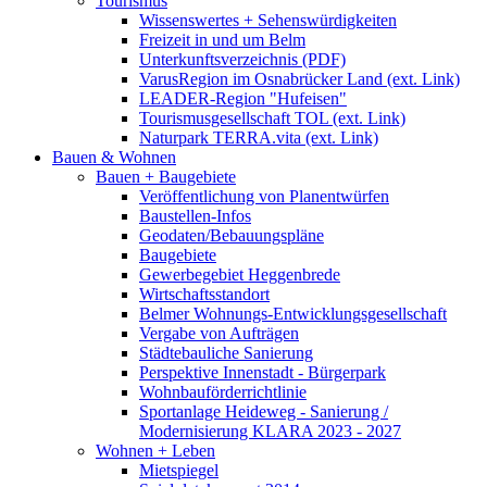
Tourismus
Wissenswertes + Sehenswürdigkeiten
Freizeit in und um Belm
Unterkunftsverzeichnis (PDF)
VarusRegion im Osnabrücker Land (ext. Link)
LEADER-Region "Hufeisen"
Tourismusgesellschaft TOL (ext. Link)
Naturpark TERRA.vita (ext. Link)
Bauen & Wohnen
Bauen + Baugebiete
Veröffentlichung von Planentwürfen
Baustellen-Infos
Geodaten/Bebauungspläne
Baugebiete
Gewerbegebiet Heggenbrede
Wirtschaftsstandort
Belmer Wohnungs-Entwicklungsgesellschaft
Vergabe von Aufträgen
Städtebauliche Sanierung
Perspektive Innenstadt - Bürgerpark
Wohnbauförderrichtlinie
Sportanlage Heideweg - Sanierung /
Modernisierung KLARA 2023 - 2027
Wohnen + Leben
Mietspiegel