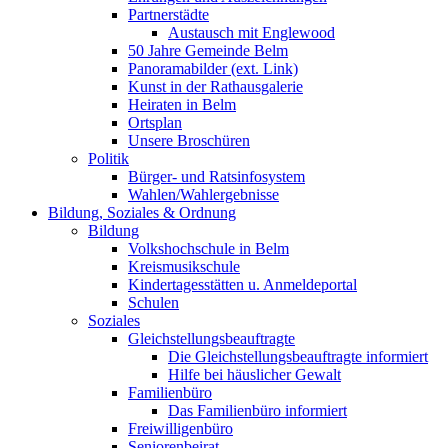
Partnerstädte
Austausch mit Englewood
50 Jahre Gemeinde Belm
Panoramabilder (ext. Link)
Kunst in der Rathausgalerie
Heiraten in Belm
Ortsplan
Unsere Broschüren
Politik
Bürger- und Ratsinfosystem
Wahlen/Wahlergebnisse
Bildung, Soziales & Ordnung
Bildung
Volkshochschule in Belm
Kreismusikschule
Kindertagesstätten u. Anmeldeportal
Schulen
Soziales
Gleichstellungsbeauftragte
Die Gleichstellungsbeauftragte informiert
Hilfe bei häuslicher Gewalt
Familienbüro
Das Familienbüro informiert
Freiwilligenbüro
Seniorenbeirat