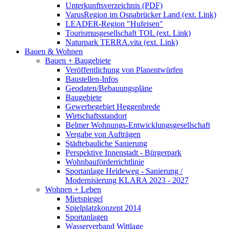
Unterkunftsverzeichnis (PDF)
VarusRegion im Osnabrücker Land (ext. Link)
LEADER-Region "Hufeisen"
Tourismusgesellschaft TOL (ext. Link)
Naturpark TERRA.vita (ext. Link)
Bauen & Wohnen
Bauen + Baugebiete
Veröffentlichung von Planentwürfen
Baustellen-Infos
Geodaten/Bebauungspläne
Baugebiete
Gewerbegebiet Heggenbrede
Wirtschaftsstandort
Belmer Wohnungs-Entwicklungsgesellschaft
Vergabe von Aufträgen
Städtebauliche Sanierung
Perspektive Innenstadt - Bürgerpark
Wohnbauförderrichtlinie
Sportanlage Heideweg - Sanierung /
Modernisierung KLARA 2023 - 2027
Wohnen + Leben
Mietspiegel
Spielplatzkonzept 2014
Sportanlagen
Wasserverband Wittlage