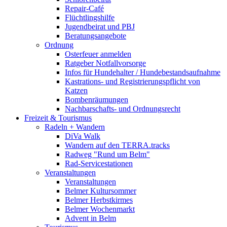
Repair-Café
Flüchtlingshilfe
Jugendbeirat und PBJ
Beratungsangebote
Ordnung
Osterfeuer anmelden
Ratgeber Notfallvorsorge
Infos für Hundehalter / Hundebestandsaufnahme
Kastrations- und Registrierungspflicht von
Katzen
Bombenräumungen
Nachbarschafts- und Ordnungsrecht
Freizeit & Tourismus
Radeln + Wandern
DiVa Walk
Wandern auf den TERRA.tracks
Radweg "Rund um Belm"
Rad-Servicestationen
Veranstaltungen
Veranstaltungen
Belmer Kultursommer
Belmer Herbstkirmes
Belmer Wochenmarkt
Advent in Belm