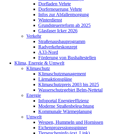
Dorfladen Vehrte
Dorferneuerung Vehrte
Infos zur Abfallentsorgung
Winterdienst
Grundsteuerreform ab 2025
Glasfaser Icker 2026
Verkehr
Straßenausbauprogramm
Radverkehrskonzept
A33-Nord
Förderung von Bushaltestellen
Klima, Energie & Umwelt
Klimaschutz
Klimaschutzmanagement
Lärmaktionspläne
Klimaschutzpreis 2003 bis 2025
Wasserschutzgebiet Belm-Nettetal
Energie
Infoportal Energieeffizienz
Moderne Straßenbeleuchtung
Kommunale Wärmeplanung
Umwelt
Wespen, Hummeln und Hornissen
Eichenprozessionsspinner
Tierseucheninfo (ext. Link)