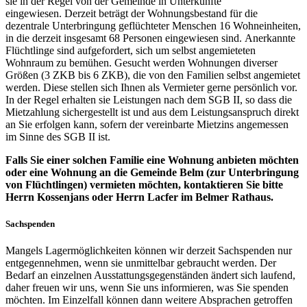
sie in der Regel von der Gemeinde in Unterkünfte
eingewiesen. Derzeit beträgt der Wohnungsbestand für die
dezentrale Unterbringung geflüchteter Menschen 16 Wohneinheiten,
in die derzeit insgesamt 68 Personen eingewiesen sind. Anerkannte
Flüchtlinge sind aufgefordert, sich um selbst angemieteten
Wohnraum zu bemühen. Gesucht werden Wohnungen diverser
Größen (3 ZKB bis 6 ZKB), die von den Familien selbst angemietet
werden. Diese stellen sich Ihnen als Vermieter gerne persönlich vor.
In der Regel erhalten sie Leistungen nach dem SGB II, so dass die
Mietzahlung sichergestellt ist und aus dem Leistungsanspruch direkt
an Sie erfolgen kann, sofern der vereinbarte Mietzins angemessen
im Sinne des SGB II ist.
Falls Sie einer solchen Familie eine Wohnung anbieten möchten
oder eine Wohnung an die Gemeinde Belm (zur Unterbringung
von Flüchtlingen) vermieten möchten, kontaktieren Sie bitte
Herrn Kossenjans oder Herrn Lacfer im Belmer Rathaus.
Sachspenden
Mangels Lagermöglichkeiten können wir derzeit Sachspenden nur
entgegennehmen, wenn sie unmittelbar gebraucht werden. Der
Bedarf an einzelnen Ausstattungsgegenständen ändert sich laufend,
daher freuen wir uns, wenn Sie uns informieren, was Sie spenden
möchten. Im Einzelfall können dann weitere Absprachen getroffen