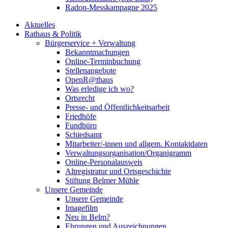
Radon-Messkampagne 2025
Aktuelles
Rathaus & Politik
Bürgerservice + Verwaltung
Bekanntmachungen
Online-Terminbuchung
Stellenangebote
OpenR@thaus
Was erledige ich wo?
Ortsrecht
Presse- und Öffentlichkeitsarbeit
Friedhöfe
Fundbüro
Schiedsamt
Mitarbeiter/-innen und allgem. Kontaktdaten
Verwaltungsorganisation/Organigramm
Online-Personalausweis
Altregistratur und Ortsgeschichte
Stiftung Belmer Mühle
Unsere Gemeinde
Unsere Gemeinde
Imagefilm
Neu in Belm?
Ehrungen und Auszeichnungen