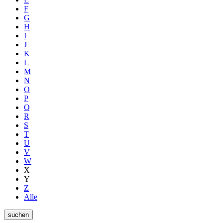
F
G
H
I
J
K
L
M
N
O
P
Q
R
S
T
U
V
W
X
Y
Z
Alle
suchen