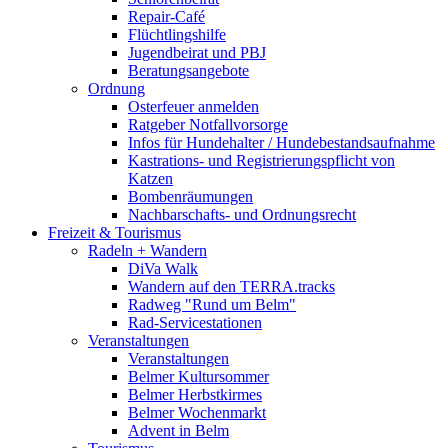
Repair-Café
Flüchtlingshilfe
Jugendbeirat und PBJ
Beratungsangebote
Ordnung
Osterfeuer anmelden
Ratgeber Notfallvorsorge
Infos für Hundehalter / Hundebestandsaufnahme
Kastrations- und Registrierungspflicht von
Katzen
Bombenräumungen
Nachbarschafts- und Ordnungsrecht
Freizeit & Tourismus
Radeln + Wandern
DiVa Walk
Wandern auf den TERRA.tracks
Radweg "Rund um Belm"
Rad-Servicestationen
Veranstaltungen
Veranstaltungen
Belmer Kultursommer
Belmer Herbstkirmes
Belmer Wochenmarkt
Advent in Belm