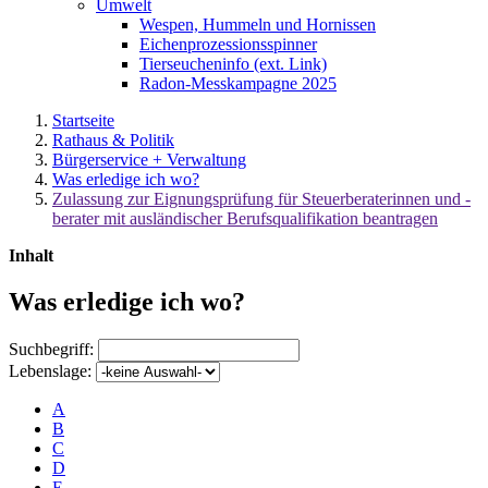
Umwelt
Wespen, Hummeln und Hornissen
Eichenprozessionsspinner
Tierseucheninfo (ext. Link)
Radon-Messkampagne 2025
Startseite
Rathaus & Politik
Bürgerservice + Verwaltung
Was erledige ich wo?
Zulassung zur Eignungsprüfung für Steuerberaterinnen und -
berater mit ausländischer Berufsqualifikation beantragen
Inhalt
Was erledige ich wo?
Suchbegriff:
Lebenslage:
A
B
C
D
E