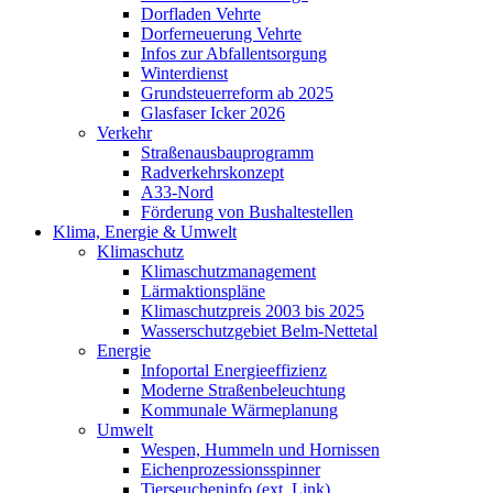
Dorfladen Vehrte
Dorferneuerung Vehrte
Infos zur Abfallentsorgung
Winterdienst
Grundsteuerreform ab 2025
Glasfaser Icker 2026
Verkehr
Straßenausbauprogramm
Radverkehrskonzept
A33-Nord
Förderung von Bushaltestellen
Klima, Energie & Umwelt
Klimaschutz
Klimaschutzmanagement
Lärmaktionspläne
Klimaschutzpreis 2003 bis 2025
Wasserschutzgebiet Belm-Nettetal
Energie
Infoportal Energieeffizienz
Moderne Straßenbeleuchtung
Kommunale Wärmeplanung
Umwelt
Wespen, Hummeln und Hornissen
Eichenprozessionsspinner
Tierseucheninfo (ext. Link)