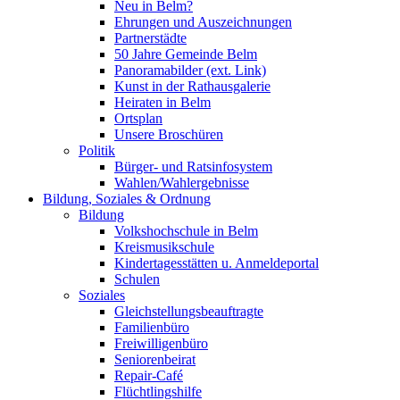
Neu in Belm?
Ehrungen und Auszeichnungen
Partnerstädte
50 Jahre Gemeinde Belm
Panoramabilder (ext. Link)
Kunst in der Rathausgalerie
Heiraten in Belm
Ortsplan
Unsere Broschüren
Politik
Bürger- und Ratsinfosystem
Wahlen/Wahlergebnisse
Bildung, Soziales & Ordnung
Bildung
Volkshochschule in Belm
Kreismusikschule
Kindertagesstätten u. Anmeldeportal
Schulen
Soziales
Gleichstellungsbeauftragte
Familienbüro
Freiwilligenbüro
Seniorenbeirat
Repair-Café
Flüchtlingshilfe