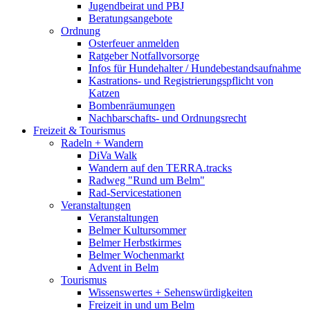
Jugendbeirat und PBJ
Beratungsangebote
Ordnung
Osterfeuer anmelden
Ratgeber Notfallvorsorge
Infos für Hundehalter / Hundebestandsaufnahme
Kastrations- und Registrierungspflicht von
Katzen
Bombenräumungen
Nachbarschafts- und Ordnungsrecht
Freizeit & Tourismus
Radeln + Wandern
DiVa Walk
Wandern auf den TERRA.tracks
Radweg "Rund um Belm"
Rad-Servicestationen
Veranstaltungen
Veranstaltungen
Belmer Kultursommer
Belmer Herbstkirmes
Belmer Wochenmarkt
Advent in Belm
Tourismus
Wissenswertes + Sehenswürdigkeiten
Freizeit in und um Belm