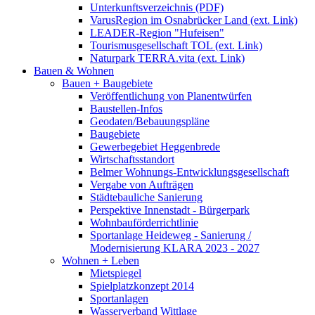
Unterkunftsverzeichnis (PDF)
VarusRegion im Osnabrücker Land (ext. Link)
LEADER-Region "Hufeisen"
Tourismusgesellschaft TOL (ext. Link)
Naturpark TERRA.vita (ext. Link)
Bauen & Wohnen
Bauen + Baugebiete
Veröffentlichung von Planentwürfen
Baustellen-Infos
Geodaten/Bebauungspläne
Baugebiete
Gewerbegebiet Heggenbrede
Wirtschaftsstandort
Belmer Wohnungs-Entwicklungsgesellschaft
Vergabe von Aufträgen
Städtebauliche Sanierung
Perspektive Innenstadt - Bürgerpark
Wohnbauförderrichtlinie
Sportanlage Heideweg - Sanierung /
Modernisierung KLARA 2023 - 2027
Wohnen + Leben
Mietspiegel
Spielplatzkonzept 2014
Sportanlagen
Wasserverband Wittlage