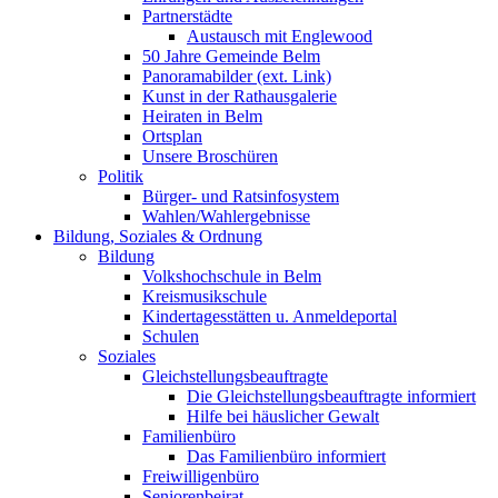
Partnerstädte
Austausch mit Englewood
50 Jahre Gemeinde Belm
Panoramabilder (ext. Link)
Kunst in der Rathausgalerie
Heiraten in Belm
Ortsplan
Unsere Broschüren
Politik
Bürger- und Ratsinfosystem
Wahlen/Wahlergebnisse
Bildung, Soziales & Ordnung
Bildung
Volkshochschule in Belm
Kreismusikschule
Kindertagesstätten u. Anmeldeportal
Schulen
Soziales
Gleichstellungsbeauftragte
Die Gleichstellungsbeauftragte informiert
Hilfe bei häuslicher Gewalt
Familienbüro
Das Familienbüro informiert
Freiwilligenbüro
Seniorenbeirat