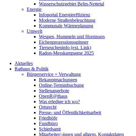
Wasserschutzgebiet Belm-Nettetal
Energie
Infoportal Energieeffizienz
Moderne Straßenbeleuchtung
Kommunale Wärmeplanung
Umwelt
Wespen, Hummeln und Hornissen
Eichenprozessionsspinner
Tierseucheninfo (ext. Link)
Radon-Messkampagne 2025
Aktuelles
Rathaus & Politik
Bürgerservice + Verwaltung
Bekanntmachungen
Online-Terminbuchung
Stellenangebote
OpenR@thaus
Was erledige ich wo?
Ortsrecht
Presse- und Öffentlichkeitsarbeit
Friedhöfe
Fundbüro
Schiedsamt
Mitarbeiter/-innen und allgem. Kontaktdaten