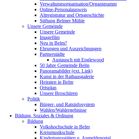
Verwaltungsorganisation/Organigramm
Online-Personalausweis
Altregistratur und Ortsgeschichte
Stiftung Belmer Mühle
Unsere Gemeinde
Unsere Gemeinde
Imagefilm
Neu in Belm?
Ehrungen und Auszeichnungen
Partnerstädte
Austausch mit Englewood
50 Jahre Gemeinde Belm
Panoramabilder (ext. Link)
Kunst in der Rathausgalerie
Heiraten in Belm
Ortsplan
Unsere Broschüren
Politik
Bürger- und Ratsinfosystem
Wahlen/Wahlergebnisse
Bildung, Soziales & Ordnung
Bildung
Volkshochschule in Belm
Kreismusikschule
Kindertagesstätten u. Anmeldeportal