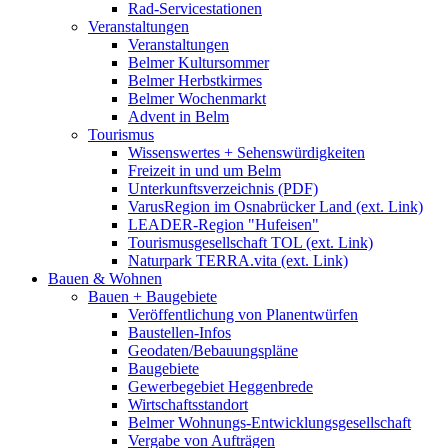
Rad-Servicestationen
Veranstaltungen
Veranstaltungen
Belmer Kultursommer
Belmer Herbstkirmes
Belmer Wochenmarkt
Advent in Belm
Tourismus
Wissenswertes + Sehenswürdigkeiten
Freizeit in und um Belm
Unterkunftsverzeichnis (PDF)
VarusRegion im Osnabrücker Land (ext. Link)
LEADER-Region "Hufeisen"
Tourismusgesellschaft TOL (ext. Link)
Naturpark TERRA.vita (ext. Link)
Bauen & Wohnen
Bauen + Baugebiete
Veröffentlichung von Planentwürfen
Baustellen-Infos
Geodaten/Bebauungspläne
Baugebiete
Gewerbegebiet Heggenbrede
Wirtschaftsstandort
Belmer Wohnungs-Entwicklungsgesellschaft
Vergabe von Aufträgen