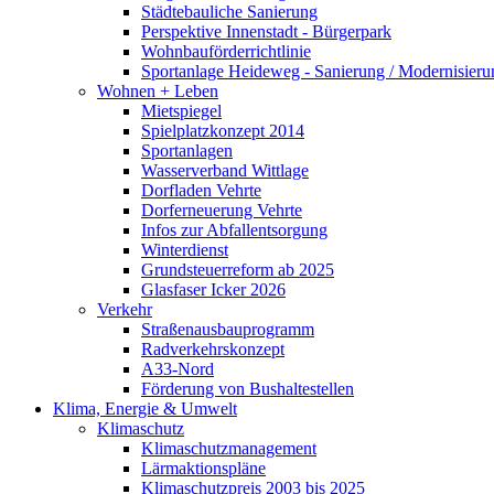
Städtebauliche Sanierung
Perspektive Innenstadt - Bürgerpark
Wohnbauförderrichtlinie
Sportanlage Heideweg - Sanierung / Modernisie
Wohnen + Leben
Mietspiegel
Spielplatzkonzept 2014
Sportanlagen
Wasserverband Wittlage
Dorfladen Vehrte
Dorferneuerung Vehrte
Infos zur Abfallentsorgung
Winterdienst
Grundsteuerreform ab 2025
Glasfaser Icker 2026
Verkehr
Straßenausbauprogramm
Radverkehrskonzept
A33-Nord
Förderung von Bushaltestellen
Klima, Energie & Umwelt
Klimaschutz
Klimaschutzmanagement
Lärmaktionspläne
Klimaschutzpreis 2003 bis 2025