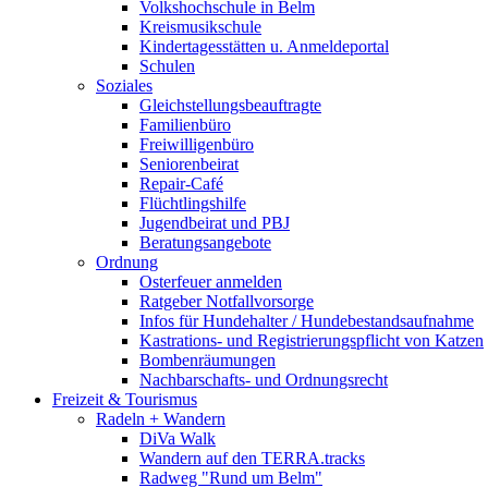
Volkshochschule in Belm
Kreismusikschule
Kindertagesstätten u. Anmeldeportal
Schulen
Soziales
Gleichstellungsbeauftragte
Familienbüro
Freiwilligenbüro
Seniorenbeirat
Repair-Café
Flüchtlingshilfe
Jugendbeirat und PBJ
Beratungsangebote
Ordnung
Osterfeuer anmelden
Ratgeber Notfallvorsorge
Infos für Hundehalter / Hundebestandsaufnahme
Kastrations- und Registrierungspflicht von Katzen
Bombenräumungen
Nachbarschafts- und Ordnungsrecht
Freizeit & Tourismus
Radeln + Wandern
DiVa Walk
Wandern auf den TERRA.tracks
Radweg "Rund um Belm"