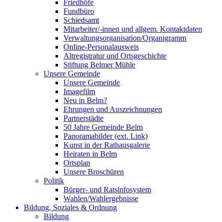
Friedhöfe
Fundbüro
Schiedsamt
Mitarbeiter/-innen und allgem. Kontaktdaten
Verwaltungsorganisation/Organigramm
Online-Personalausweis
Altregistratur und Ortsgeschichte
Stiftung Belmer Mühle
Unsere Gemeinde
Unsere Gemeinde
Imagefilm
Neu in Belm?
Ehrungen und Auszeichnungen
Partnerstädte
50 Jahre Gemeinde Belm
Panoramabilder (ext. Link)
Kunst in der Rathausgalerie
Heiraten in Belm
Ortsplan
Unsere Broschüren
Politik
Bürger- und Ratsinfosystem
Wahlen/Wahlergebnisse
Bildung, Soziales & Ordnung
Bildung