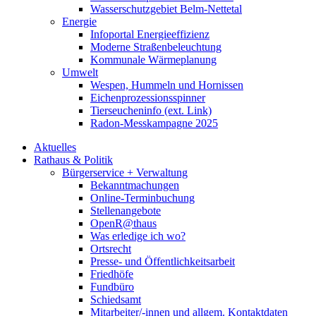
Wasserschutzgebiet Belm-Nettetal
Energie
Infoportal Energieeffizienz
Moderne Straßenbeleuchtung
Kommunale Wärmeplanung
Umwelt
Wespen, Hummeln und Hornissen
Eichenprozessionsspinner
Tierseucheninfo (ext. Link)
Radon-Messkampagne 2025
Aktuelles
Rathaus & Politik
Bürgerservice + Verwaltung
Bekanntmachungen
Online-Terminbuchung
Stellenangebote
OpenR@thaus
Was erledige ich wo?
Ortsrecht
Presse- und Öffentlichkeitsarbeit
Friedhöfe
Fundbüro
Schiedsamt
Mitarbeiter/-innen und allgem. Kontaktdaten