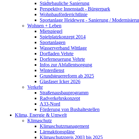
Städtebauliche Sanierung
Perspektive Innenstadt - Bürgerpark
Wohnbauförderrichtlinie
Sportanlage Heideweg - Sanierung / Modernisie
Wohnen + Leben
Mietspiegel
Spielplatzkonzept 2014
Sportanlagen
Wasserverband Wittlage
Dorfladen Vehrte
Dorferneuerung Vehrte
Infos zur Abfallentsorgung
Winterdienst
Grundsteuerreform ab 2025
Glasfaser Icker 2026
Verkehr
Straßenausbauprogramm
Radverkehrskonzept
A33-Nord
Förderung von Bushaltestellen
Klima, Energie & Umwelt
Klimaschutz
Klimaschutzmanagement
Lärmaktionspläne
Klimaschutzpreis 2003 bis 2025