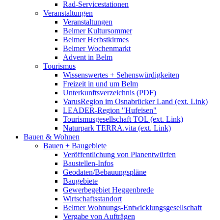
Rad-Servicestationen
Veranstaltungen
Veranstaltungen
Belmer Kultursommer
Belmer Herbstkirmes
Belmer Wochenmarkt
Advent in Belm
Tourismus
Wissenswertes + Sehenswürdigkeiten
Freizeit in und um Belm
Unterkunftsverzeichnis (PDF)
VarusRegion im Osnabrücker Land (ext. Link)
LEADER-Region "Hufeisen"
Tourismusgesellschaft TOL (ext. Link)
Naturpark TERRA.vita (ext. Link)
Bauen & Wohnen
Bauen + Baugebiete
Veröffentlichung von Planentwürfen
Baustellen-Infos
Geodaten/Bebauungspläne
Baugebiete
Gewerbegebiet Heggenbrede
Wirtschaftsstandort
Belmer Wohnungs-Entwicklungsgesellschaft
Vergabe von Aufträgen