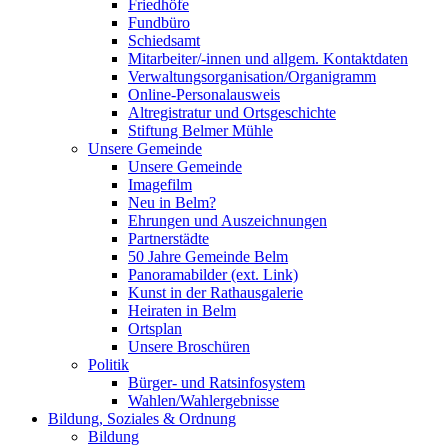
Friedhöfe
Fundbüro
Schiedsamt
Mitarbeiter/-innen und allgem. Kontaktdaten
Verwaltungsorganisation/Organigramm
Online-Personalausweis
Altregistratur und Ortsgeschichte
Stiftung Belmer Mühle
Unsere Gemeinde
Unsere Gemeinde
Imagefilm
Neu in Belm?
Ehrungen und Auszeichnungen
Partnerstädte
50 Jahre Gemeinde Belm
Panoramabilder (ext. Link)
Kunst in der Rathausgalerie
Heiraten in Belm
Ortsplan
Unsere Broschüren
Politik
Bürger- und Ratsinfosystem
Wahlen/Wahlergebnisse
Bildung, Soziales & Ordnung
Bildung