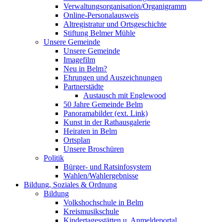
Verwaltungsorganisation/Organigramm
Online-Personalausweis
Altregistratur und Ortsgeschichte
Stiftung Belmer Mühle
Unsere Gemeinde
Unsere Gemeinde
Imagefilm
Neu in Belm?
Ehrungen und Auszeichnungen
Partnerstädte
Austausch mit Englewood
50 Jahre Gemeinde Belm
Panoramabilder (ext. Link)
Kunst in der Rathausgalerie
Heiraten in Belm
Ortsplan
Unsere Broschüren
Politik
Bürger- und Ratsinfosystem
Wahlen/Wahlergebnisse
Bildung, Soziales & Ordnung
Bildung
Volkshochschule in Belm
Kreismusikschule
Kindertagesstätten u. Anmeldeportal