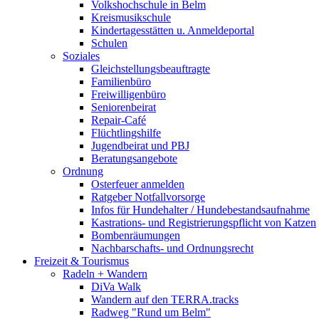
Volkshochschule in Belm
Kreismusikschule
Kindertagesstätten u. Anmeldeportal
Schulen
Soziales
Gleichstellungsbeauftragte
Familienbüro
Freiwilligenbüro
Seniorenbeirat
Repair-Café
Flüchtlingshilfe
Jugendbeirat und PBJ
Beratungsangebote
Ordnung
Osterfeuer anmelden
Ratgeber Notfallvorsorge
Infos für Hundehalter / Hundebestandsaufnahme
Kastrations- und Registrierungspflicht von Katzen
Bombenräumungen
Nachbarschafts- und Ordnungsrecht
Freizeit & Tourismus
Radeln + Wandern
DiVa Walk
Wandern auf den TERRA.tracks
Radweg "Rund um Belm"