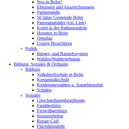
Neu in Belm?
Ehrungen und Auszeichnungen
Partnerstädte
50 Jahre Gemeinde Belm
Panoramabilder (ext. Link)
Kunst in der Rathausgalerie
Heiraten in Belm
Ortsplan
Unsere Broschüren
Politik
Bürger- und Ratsinfosystem
Wahlen/Wahlergebnisse
Bildung, Soziales & Ordnung
Bildung
Volkshochschule in Belm
Kreismusikschule
Kindertagesstätten u. Anmeldeportal
Schulen
Soziales
Gleichstellungsbeauftragte
Familienbüro
Freiwilligenbüro
Seniorenbeirat
Repair-Café
Flüchtlingshilfe