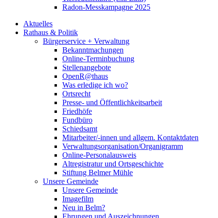
Radon-Messkampagne 2025
Aktuelles
Rathaus & Politik
Bürgerservice + Verwaltung
Bekanntmachungen
Online-Terminbuchung
Stellenangebote
OpenR@thaus
Was erledige ich wo?
Ortsrecht
Presse- und Öffentlichkeitsarbeit
Friedhöfe
Fundbüro
Schiedsamt
Mitarbeiter/-innen und allgem. Kontaktdaten
Verwaltungsorganisation/Organigramm
Online-Personalausweis
Altregistratur und Ortsgeschichte
Stiftung Belmer Mühle
Unsere Gemeinde
Unsere Gemeinde
Imagefilm
Neu in Belm?
Ehrungen und Auszeichnungen