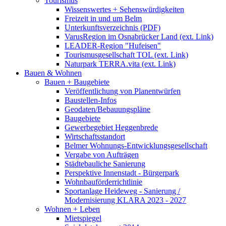
Tourismus
Wissenswertes + Sehenswürdigkeiten
Freizeit in und um Belm
Unterkunftsverzeichnis (PDF)
VarusRegion im Osnabrücker Land (ext. Link)
LEADER-Region "Hufeisen"
Tourismusgesellschaft TOL (ext. Link)
Naturpark TERRA.vita (ext. Link)
Bauen & Wohnen
Bauen + Baugebiete
Veröffentlichung von Planentwürfen
Baustellen-Infos
Geodaten/Bebauungspläne
Baugebiete
Gewerbegebiet Heggenbrede
Wirtschaftsstandort
Belmer Wohnungs-Entwicklungsgesellschaft
Vergabe von Aufträgen
Städtebauliche Sanierung
Perspektive Innenstadt - Bürgerpark
Wohnbauförderrichtlinie
Sportanlage Heideweg - Sanierung /
Modernisierung KLARA 2023 - 2027
Wohnen + Leben
Mietspiegel