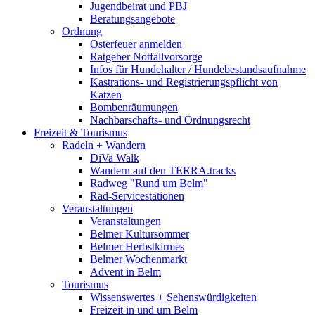
Jugendbeirat und PBJ
Beratungsangebote
Ordnung
Osterfeuer anmelden
Ratgeber Notfallvorsorge
Infos für Hundehalter / Hundebestandsaufnahme
Kastrations- und Registrierungspflicht von
Katzen
Bombenräumungen
Nachbarschafts- und Ordnungsrecht
Freizeit & Tourismus
Radeln + Wandern
DiVa Walk
Wandern auf den TERRA.tracks
Radweg "Rund um Belm"
Rad-Servicestationen
Veranstaltungen
Veranstaltungen
Belmer Kultursommer
Belmer Herbstkirmes
Belmer Wochenmarkt
Advent in Belm
Tourismus
Wissenswertes + Sehenswürdigkeiten
Freizeit in und um Belm