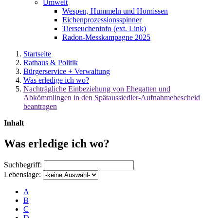
Umwelt
Wespen, Hummeln und Hornissen
Eichenprozessionsspinner
Tierseucheninfo (ext. Link)
Radon-Messkampagne 2025
Startseite
Rathaus & Politik
Bürgerservice + Verwaltung
Was erledige ich wo?
Nachträgliche Einbeziehung von Ehegatten und
Abkömmlingen in den Spätaussiedler-Aufnahmebescheid
beantragen
Inhalt
Was erledige ich wo?
Suchbegriff:
Lebenslage:
A
B
C
D