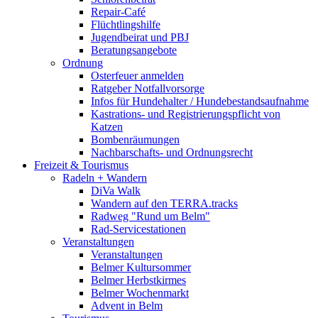
Repair-Café
Flüchtlingshilfe
Jugendbeirat und PBJ
Beratungsangebote
Ordnung
Osterfeuer anmelden
Ratgeber Notfallvorsorge
Infos für Hundehalter / Hundebestandsaufnahme
Kastrations- und Registrierungspflicht von
Katzen
Bombenräumungen
Nachbarschafts- und Ordnungsrecht
Freizeit & Tourismus
Radeln + Wandern
DiVa Walk
Wandern auf den TERRA.tracks
Radweg "Rund um Belm"
Rad-Servicestationen
Veranstaltungen
Veranstaltungen
Belmer Kultursommer
Belmer Herbstkirmes
Belmer Wochenmarkt
Advent in Belm