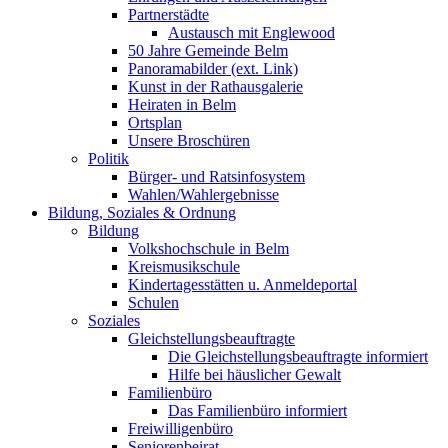
Partnerstädte
Austausch mit Englewood
50 Jahre Gemeinde Belm
Panoramabilder (ext. Link)
Kunst in der Rathausgalerie
Heiraten in Belm
Ortsplan
Unsere Broschüren
Politik
Bürger- und Ratsinfosystem
Wahlen/Wahlergebnisse
Bildung, Soziales & Ordnung
Bildung
Volkshochschule in Belm
Kreismusikschule
Kindertagesstätten u. Anmeldeportal
Schulen
Soziales
Gleichstellungsbeauftragte
Die Gleichstellungsbeauftragte informiert
Hilfe bei häuslicher Gewalt
Familienbüro
Das Familienbüro informiert
Freiwilligenbüro
Seniorenbeirat