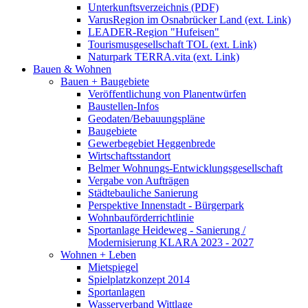
Unterkunftsverzeichnis (PDF)
VarusRegion im Osnabrücker Land (ext. Link)
LEADER-Region "Hufeisen"
Tourismusgesellschaft TOL (ext. Link)
Naturpark TERRA.vita (ext. Link)
Bauen & Wohnen
Bauen + Baugebiete
Veröffentlichung von Planentwürfen
Baustellen-Infos
Geodaten/Bebauungspläne
Baugebiete
Gewerbegebiet Heggenbrede
Wirtschaftsstandort
Belmer Wohnungs-Entwicklungsgesellschaft
Vergabe von Aufträgen
Städtebauliche Sanierung
Perspektive Innenstadt - Bürgerpark
Wohnbauförderrichtlinie
Sportanlage Heideweg - Sanierung /
Modernisierung KLARA 2023 - 2027
Wohnen + Leben
Mietspiegel
Spielplatzkonzept 2014
Sportanlagen
Wasserverband Wittlage