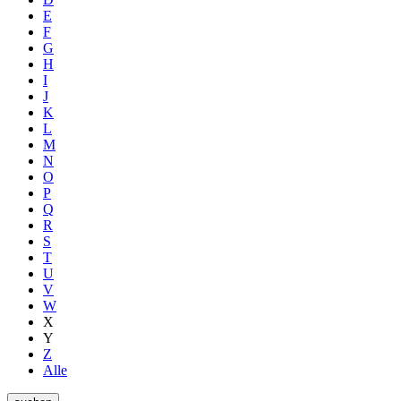
E
F
G
H
I
J
K
L
M
N
O
P
Q
R
S
T
U
V
W
X
Y
Z
Alle