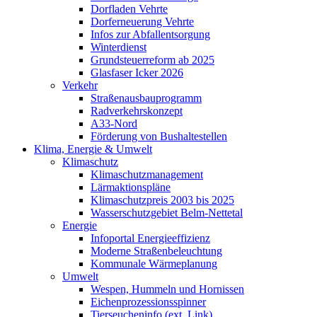
Dorfladen Vehrte
Dorferneuerung Vehrte
Infos zur Abfallentsorgung
Winterdienst
Grundsteuerreform ab 2025
Glasfaser Icker 2026
Verkehr
Straßenausbauprogramm
Radverkehrskonzept
A33-Nord
Förderung von Bushaltestellen
Klima, Energie & Umwelt
Klimaschutz
Klimaschutzmanagement
Lärmaktionspläne
Klimaschutzpreis 2003 bis 2025
Wasserschutzgebiet Belm-Nettetal
Energie
Infoportal Energieeffizienz
Moderne Straßenbeleuchtung
Kommunale Wärmeplanung
Umwelt
Wespen, Hummeln und Hornissen
Eichenprozessionsspinner
Tierseucheninfo (ext. Link)