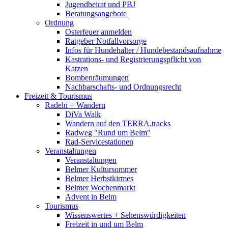
Jugendbeirat und PBJ
Beratungsangebote
Ordnung
Osterfeuer anmelden
Ratgeber Notfallvorsorge
Infos für Hundehalter / Hundebestandsaufnahme
Kastrations- und Registrierungspflicht von
Katzen
Bombenräumungen
Nachbarschafts- und Ordnungsrecht
Freizeit & Tourismus
Radeln + Wandern
DiVa Walk
Wandern auf den TERRA.tracks
Radweg "Rund um Belm"
Rad-Servicestationen
Veranstaltungen
Veranstaltungen
Belmer Kultursommer
Belmer Herbstkirmes
Belmer Wochenmarkt
Advent in Belm
Tourismus
Wissenswertes + Sehenswürdigkeiten
Freizeit in und um Belm