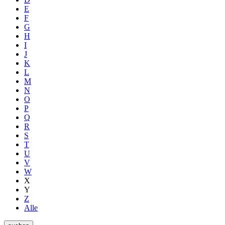
E
F
G
H
I
J
K
L
M
N
O
P
Q
R
S
T
U
V
W
X
Y
Z
Alle