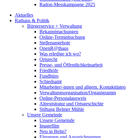
Radon-Messkampagne 2025
Aktuelles
Rathaus & Politik
Bürgerservice + Verwaltung
Bekanntmachungen
Online-Terminbuchung
Stellenangebote
OpenR@thaus
Was erledige ich wo?
Ortsrecht
Presse- und Öffentlichkeitsarbeit
Friedhöfe
Fundbüro
Schiedsamt
Mitarbeiter/-innen und allgem. Kontaktdaten
Verwaltungsorganisation/Organigramm
Online-Personalausweis
Altregistratur und Ortsgeschichte
Stiftung Belmer Mühle
Unsere Gemeinde
Unsere Gemeinde
Imagefilm
Neu in Belm?
Ehrungen und Auszeichnungen