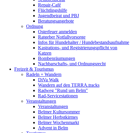
Repair-Café
Flüchtlingshilfe
Jugendbeirat und PBJ
Beratungsangebote
Ordnung
Osterfeuer anmelden
Ratgeber Notfallvorsorge
Infos für Hundehalter / Hundebestandsaufnahme
Kastrations- und Registrierungspflicht von
Katzen
Bombenräumungen
Nachbarschafts- und Ordnungsrecht
Freizeit & Tourismus
Radeln + Wandern
DiVa Walk
Wandern auf den TERRA.tracks
Radweg "Rund um Belm"
Rad-Servicestationen
Veranstaltungen
Veranstaltungen
Belmer Kultursommer
Belmer Herbstkirmes
Belmer Wochenmarkt
Advent in Belm