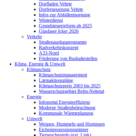
Dorfladen Vehrte
Dorferneuerung Vehrte
Infos zur Abfallentsorgung
Winterdienst
Grundsteuerreform ab 2025
Glasfaser Icker 2026
Verkehr
Straßenausbauprogramm
Radverkehrskonzept
A33-Nord
Förderung von Bushaltestellen
Klima, Energie & Umwelt
Klimaschutz
Klimaschutzmanagement
Lärmaktionspläne
Klimaschutzpreis 2003 bis 2025
Wasserschutzgebiet Belm-Nettetal
Energie
Infoportal Energieeffizienz
Moderne Straßenbeleuchtung
Kommunale Wärmeplanung
Umwelt
Wespen, Hummeln und Hornissen
Eichenprozessionsspinner
Tierseucheninfo (ext. Link)