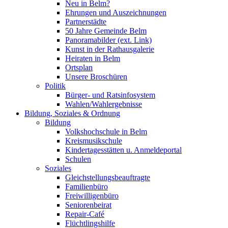
Neu in Belm?
Ehrungen und Auszeichnungen
Partnerstädte
50 Jahre Gemeinde Belm
Panoramabilder (ext. Link)
Kunst in der Rathausgalerie
Heiraten in Belm
Ortsplan
Unsere Broschüren
Politik
Bürger- und Ratsinfosystem
Wahlen/Wahlergebnisse
Bildung, Soziales & Ordnung
Bildung
Volkshochschule in Belm
Kreismusikschule
Kindertagesstätten u. Anmeldeportal
Schulen
Soziales
Gleichstellungsbeauftragte
Familienbüro
Freiwilligenbüro
Seniorenbeirat
Repair-Café
Flüchtlingshilfe