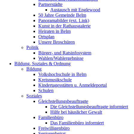
Partnerstädte
Austausch mit Englewood
50 Jahre Gemeinde Belm
Panoramabilder (ext. Link)
Kunst in der Rathausgalerie
Heiraten in Belm
Ortsplan
Unsere Broschüren
Politik
Bürger- und Ratsinfosystem
Wahlen/Wahlergebnisse
Bildung, Soziales & Ordnung
Bildung
Volkshochschule in Belm
Kreismusikschule
Kindertagesstätten u. Anmeldeportal
Schulen
Soziales
Gleichstellungsbeauftragte
Die Gleichstellungsbeauftragte informiert
Hilfe bei häuslicher Gewalt
Familienbüro
Das Familienbüro informiert
Freiwilligenbüro
Seniorenbeirat