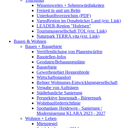
Tourismus
Wissenswertes + Sehenswürdigkeiten
Freizeit in und um Belm
Unterkunftsverzeichnis (PDF)
VarusRegion im Osnabrücker Land (ext. Link)
LEADER-Region "Hufeisen"
Tourismusgesellschaft TOL (ext. Link)
Naturpark TERRA.vita (ext. Link)
Bauen & Wohnen
Bauen + Baugebiete
Veröffentlichung von Planentwürfen
Baustellen-Infos
Geodaten/Bebauungspläne
Baugebiete
Gewerbegebiet Heggenbrede
Wirtschaftsstandort
Belmer Wohnungs-Entwicklungsgesellschaft
Vergabe von Aufträgen
Städtebauliche Sanierung
Perspektive Innenstadt - Bürgerpark
Wohnbauförderrichtlinie
Sportanlage Heideweg - Sanierung /
Modernisierung KLARA 2023 - 2027
Wohnen + Leben
Mietspiegel