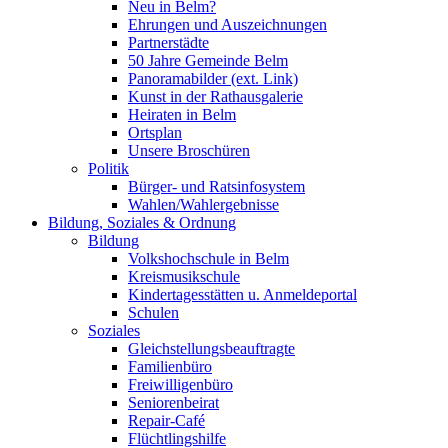
Neu in Belm?
Ehrungen und Auszeichnungen
Partnerstädte
50 Jahre Gemeinde Belm
Panoramabilder (ext. Link)
Kunst in der Rathausgalerie
Heiraten in Belm
Ortsplan
Unsere Broschüren
Politik
Bürger- und Ratsinfosystem
Wahlen/Wahlergebnisse
Bildung, Soziales & Ordnung
Bildung
Volkshochschule in Belm
Kreismusikschule
Kindertagesstätten u. Anmeldeportal
Schulen
Soziales
Gleichstellungsbeauftragte
Familienbüro
Freiwilligenbüro
Seniorenbeirat
Repair-Café
Flüchtlingshilfe