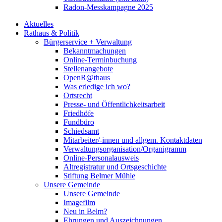
Radon-Messkampagne 2025
Aktuelles
Rathaus & Politik
Bürgerservice + Verwaltung
Bekanntmachungen
Online-Terminbuchung
Stellenangebote
OpenR@thaus
Was erledige ich wo?
Ortsrecht
Presse- und Öffentlichkeitsarbeit
Friedhöfe
Fundbüro
Schiedsamt
Mitarbeiter/-innen und allgem. Kontaktdaten
Verwaltungsorganisation/Organigramm
Online-Personalausweis
Altregistratur und Ortsgeschichte
Stiftung Belmer Mühle
Unsere Gemeinde
Unsere Gemeinde
Imagefilm
Neu in Belm?
Ehrungen und Auszeichnungen