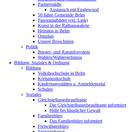
Partnerstädte
Austausch mit Englewood
50 Jahre Gemeinde Belm
Panoramabilder (ext. Link)
Kunst in der Rathausgalerie
Heiraten in Belm
Ortsplan
Unsere Broschüren
Politik
Bürger- und Ratsinfosystem
Wahlen/Wahlergebnisse
Bildung, Soziales & Ordnung
Bildung
Volkshochschule in Belm
Kreismusikschule
Kindertagesstätten u. Anmeldeportal
Schulen
Soziales
Gleichstellungsbeauftragte
Die Gleichstellungsbeauftragte informiert
Hilfe bei häuslicher Gewalt
Familienbüro
Das Familienbüro informiert
Freiwilligenbüro
Seniorenbeirat