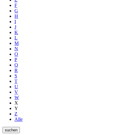
F
G
H
I
J
K
L
M
N
O
P
Q
R
S
T
U
V
W
X
Y
Z
Alle
suchen