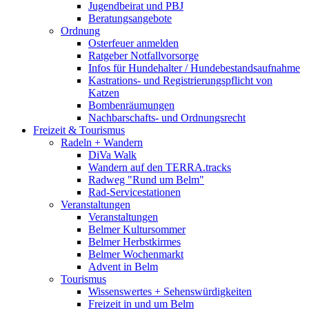
Jugendbeirat und PBJ
Beratungsangebote
Ordnung
Osterfeuer anmelden
Ratgeber Notfallvorsorge
Infos für Hundehalter / Hundebestandsaufnahme
Kastrations- und Registrierungspflicht von
Katzen
Bombenräumungen
Nachbarschafts- und Ordnungsrecht
Freizeit & Tourismus
Radeln + Wandern
DiVa Walk
Wandern auf den TERRA.tracks
Radweg "Rund um Belm"
Rad-Servicestationen
Veranstaltungen
Veranstaltungen
Belmer Kultursommer
Belmer Herbstkirmes
Belmer Wochenmarkt
Advent in Belm
Tourismus
Wissenswertes + Sehenswürdigkeiten
Freizeit in und um Belm