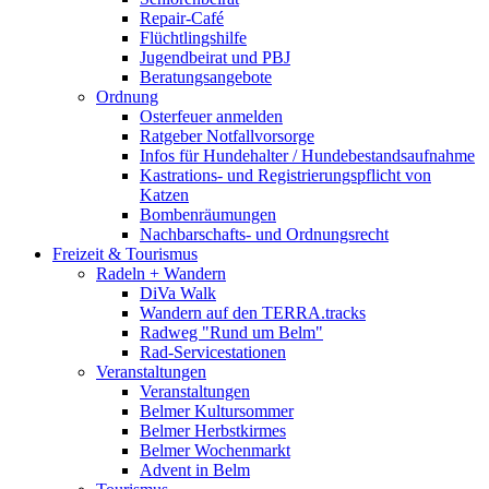
Repair-Café
Flüchtlingshilfe
Jugendbeirat und PBJ
Beratungsangebote
Ordnung
Osterfeuer anmelden
Ratgeber Notfallvorsorge
Infos für Hundehalter / Hundebestandsaufnahme
Kastrations- und Registrierungspflicht von
Katzen
Bombenräumungen
Nachbarschafts- und Ordnungsrecht
Freizeit & Tourismus
Radeln + Wandern
DiVa Walk
Wandern auf den TERRA.tracks
Radweg "Rund um Belm"
Rad-Servicestationen
Veranstaltungen
Veranstaltungen
Belmer Kultursommer
Belmer Herbstkirmes
Belmer Wochenmarkt
Advent in Belm