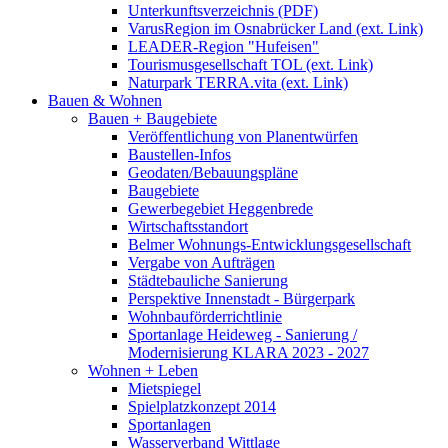
Unterkunftsverzeichnis (PDF)
VarusRegion im Osnabrücker Land (ext. Link)
LEADER-Region "Hufeisen"
Tourismusgesellschaft TOL (ext. Link)
Naturpark TERRA.vita (ext. Link)
Bauen & Wohnen
Bauen + Baugebiete
Veröffentlichung von Planentwürfen
Baustellen-Infos
Geodaten/Bebauungspläne
Baugebiete
Gewerbegebiet Heggenbrede
Wirtschaftsstandort
Belmer Wohnungs-Entwicklungsgesellschaft
Vergabe von Aufträgen
Städtebauliche Sanierung
Perspektive Innenstadt - Bürgerpark
Wohnbauförderrichtlinie
Sportanlage Heideweg - Sanierung /
Modernisierung KLARA 2023 - 2027
Wohnen + Leben
Mietspiegel
Spielplatzkonzept 2014
Sportanlagen
Wasserverband Wittlage