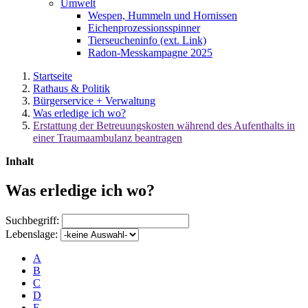
Umwelt
Wespen, Hummeln und Hornissen
Eichenprozessionsspinner
Tierseucheninfo (ext. Link)
Radon-Messkampagne 2025
Startseite
Rathaus & Politik
Bürgerservice + Verwaltung
Was erledige ich wo?
Erstattung der Betreuungskosten während des Aufenthalts in
einer Traumaambulanz beantragen
Inhalt
Was erledige ich wo?
Suchbegriff:
Lebenslage:
A
B
C
D
E