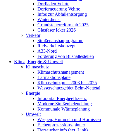
Dorfladen Vehrte
Dorferneuerung Vehrte
Infos zur Abfallentsorgung
Winterdienst
Grundsteuerreform ab 2025
Glasfaser Icker 2026
Verkehr
Straßenausbauprogramm
Radverkehrskonzept
A33-Nord
Förderung von Bushaltestellen
Klima, Energie & Umwelt
Klimaschutz
Klimaschutzmanagement
Lärmaktionspläne
Klimaschutzpreis 2003 bis 2025
Wasserschutzgebiet Belm-Nettetal
Energie
Infoportal Energieeffizienz
Moderne Straßenbeleuchtung
Kommunale Wärmeplanung
Umwelt
Wespen, Hummeln und Hornissen
Eichenprozessionsspinner
Tierseucheninfo (ext. Link)