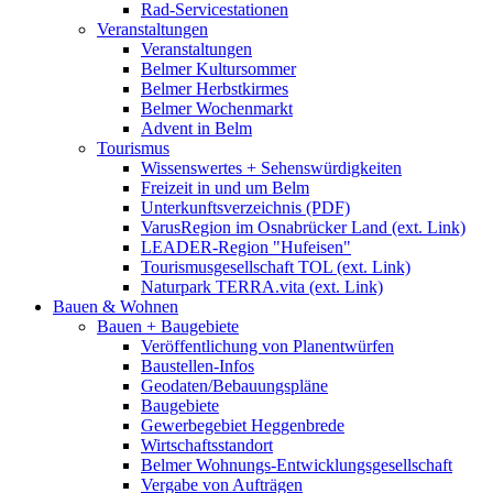
Rad-Servicestationen
Veranstaltungen
Veranstaltungen
Belmer Kultursommer
Belmer Herbstkirmes
Belmer Wochenmarkt
Advent in Belm
Tourismus
Wissenswertes + Sehenswürdigkeiten
Freizeit in und um Belm
Unterkunftsverzeichnis (PDF)
VarusRegion im Osnabrücker Land (ext. Link)
LEADER-Region "Hufeisen"
Tourismusgesellschaft TOL (ext. Link)
Naturpark TERRA.vita (ext. Link)
Bauen & Wohnen
Bauen + Baugebiete
Veröffentlichung von Planentwürfen
Baustellen-Infos
Geodaten/Bebauungspläne
Baugebiete
Gewerbegebiet Heggenbrede
Wirtschaftsstandort
Belmer Wohnungs-Entwicklungsgesellschaft
Vergabe von Aufträgen