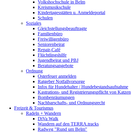
Volkshochschule in Belm
Kreismusikschule
Kindertagesstätten u. Anmeldeportal
Schulen
Soziales
Gleichstellungsbeauftragte
Familienbüro
Freiwilligenbüro
Seniorenbeirat
Repair-Café
Flüchtlingshilfe
Jugendbeirat und PBJ
Beratungsangebote
Ordnung
Osterfeuer anmelden
Ratgeber Notfallvorsorge
Infos für Hundehalter / Hundebestandsaufnahme
Kastrations- und Registrierungspflicht von Katzen
Bombenräumungen
Nachbarschafts- und Ordnungsrecht
Freizeit & Tourismus
Radeln + Wandern
DiVa Walk
Wandern auf den TERRA.tracks
Radweg "Rund um Belm"