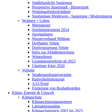
Städtebauliche Sanierung
Perspektive Innenstadt - Bürgerpark
Wohnbauförderrichtlinie
Sportanlage Heideweg - Sanierung / Modernisie
Wohnen + Leben
Mietspiegel
Spielplatzkonzept 2014
Sportanlagen
Wasserverband Wittlage
Dorfladen Vehrte
Dorferneuerung Vehrte
Infos zur Abfallentsorgung
Winterdienst
Grundsteuerreform ab 2025
Glasfaser Icker 2026
Verkehr
Straßenausbauprogramm
Radverkehrskonzept
A33-Nord
Förderung von Bushaltestellen
Klima, Energie & Umwelt
Klimaschutz
Klimaschutzmanagement
Lärmaktionspläne
Klimaschutzpreis 2003 bis 2025