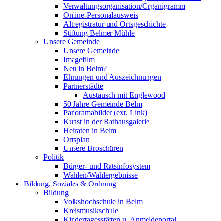
Verwaltungsorganisation/Organigramm
Online-Personalausweis
Altregistratur und Ortsgeschichte
Stiftung Belmer Mühle
Unsere Gemeinde
Unsere Gemeinde
Imagefilm
Neu in Belm?
Ehrungen und Auszeichnungen
Partnerstädte
Austausch mit Englewood
50 Jahre Gemeinde Belm
Panoramabilder (ext. Link)
Kunst in der Rathausgalerie
Heiraten in Belm
Ortsplan
Unsere Broschüren
Politik
Bürger- und Ratsinfosystem
Wahlen/Wahlergebnisse
Bildung, Soziales & Ordnung
Bildung
Volkshochschule in Belm
Kreismusikschule
Kindertagesstätten u. Anmeldeportal