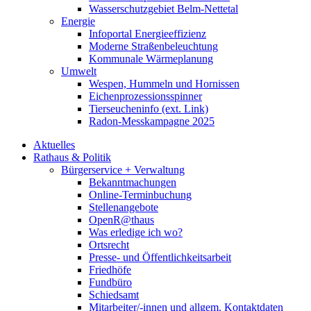
Wasserschutzgebiet Belm-Nettetal
Energie
Infoportal Energieeffizienz
Moderne Straßenbeleuchtung
Kommunale Wärmeplanung
Umwelt
Wespen, Hummeln und Hornissen
Eichenprozessionsspinner
Tierseucheninfo (ext. Link)
Radon-Messkampagne 2025
Aktuelles
Rathaus & Politik
Bürgerservice + Verwaltung
Bekanntmachungen
Online-Terminbuchung
Stellenangebote
OpenR@thaus
Was erledige ich wo?
Ortsrecht
Presse- und Öffentlichkeitsarbeit
Friedhöfe
Fundbüro
Schiedsamt
Mitarbeiter/-innen und allgem. Kontaktdaten