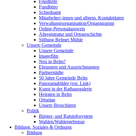
Friedhöfe
Fundbüro
Schiedsamt
Mitarbeiter/-innen und allgem. Kontaktdaten
Verwaltungsorganisation/Organigramm
Online-Personalausweis
Altregistratur und Ortsgeschichte
Stiftung Belmer Mühle
Unsere Gemeinde
Unsere Gemeinde
Imagefilm
Neu in Belm?
Ehrungen und Auszeichnungen
Partnerstädte
50 Jahre Gemeinde Belm
Panoramabilder (ext. Link)
Kunst in der Rathausgalerie
Heiraten in Belm
Ortsplan
Unsere Broschüren
Politik
Bürger- und Ratsinfosystem
Wahlen/Wahlergebnisse
Bildung, Soziales & Ordnung
Bildung