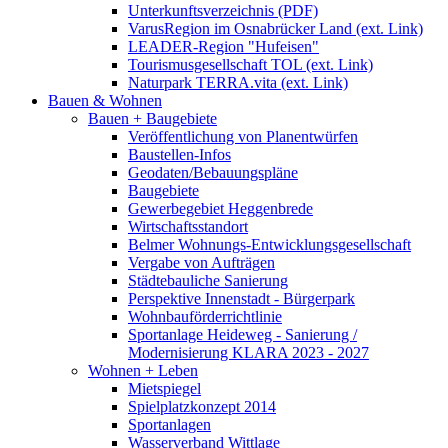
Unterkunftsverzeichnis (PDF)
VarusRegion im Osnabrücker Land (ext. Link)
LEADER-Region "Hufeisen"
Tourismusgesellschaft TOL (ext. Link)
Naturpark TERRA.vita (ext. Link)
Bauen & Wohnen
Bauen + Baugebiete
Veröffentlichung von Planentwürfen
Baustellen-Infos
Geodaten/Bebauungspläne
Baugebiete
Gewerbegebiet Heggenbrede
Wirtschaftsstandort
Belmer Wohnungs-Entwicklungsgesellschaft
Vergabe von Aufträgen
Städtebauliche Sanierung
Perspektive Innenstadt - Bürgerpark
Wohnbauförderrichtlinie
Sportanlage Heideweg - Sanierung /
Modernisierung KLARA 2023 - 2027
Wohnen + Leben
Mietspiegel
Spielplatzkonzept 2014
Sportanlagen
Wasserverband Wittlage