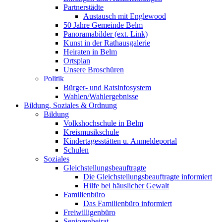
Partnerstädte
Austausch mit Englewood
50 Jahre Gemeinde Belm
Panoramabilder (ext. Link)
Kunst in der Rathausgalerie
Heiraten in Belm
Ortsplan
Unsere Broschüren
Politik
Bürger- und Ratsinfosystem
Wahlen/Wahlergebnisse
Bildung, Soziales & Ordnung
Bildung
Volkshochschule in Belm
Kreismusikschule
Kindertagesstätten u. Anmeldeportal
Schulen
Soziales
Gleichstellungsbeauftragte
Die Gleichstellungsbeauftragte informiert
Hilfe bei häuslicher Gewalt
Familienbüro
Das Familienbüro informiert
Freiwilligenbüro
Seniorenbeirat