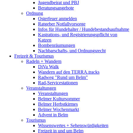
Jugendbeirat und PBJ
Beratungsangebote
Ordnung
Osterfeuer anmelden
Ratgeber Notfallvorsorge
Infos für Hundehalter / Hundebestandsaufnahme
Kastrations- und Registrierungspflicht von
Katzen
Bombenräumungen
Nachbarschafts- und Ordnungsrecht
Freizeit & Tourismus
Radeln + Wandern
DiVa Walk
Wandern auf den TERRA.tracks
Radweg "Rund um Belm"
Rad-Servicestationen
Veranstaltungen
Veranstaltungen
Belmer Kultursommer
Belmer Herbstkirmes
Belmer Wochenmarkt
Advent in Belm
Tourismus
Wissenswertes + Sehenswürdigkeiten
Freizeit in und um Belm