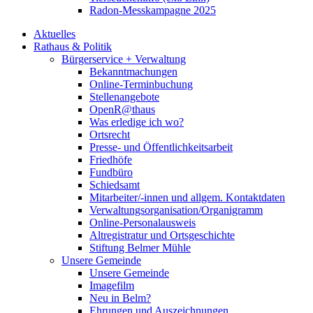
Radon-Messkampagne 2025
Aktuelles
Rathaus & Politik
Bürgerservice + Verwaltung
Bekanntmachungen
Online-Terminbuchung
Stellenangebote
OpenR@thaus
Was erledige ich wo?
Ortsrecht
Presse- und Öffentlichkeitsarbeit
Friedhöfe
Fundbüro
Schiedsamt
Mitarbeiter/-innen und allgem. Kontaktdaten
Verwaltungsorganisation/Organigramm
Online-Personalausweis
Altregistratur und Ortsgeschichte
Stiftung Belmer Mühle
Unsere Gemeinde
Unsere Gemeinde
Imagefilm
Neu in Belm?
Ehrungen und Auszeichnungen