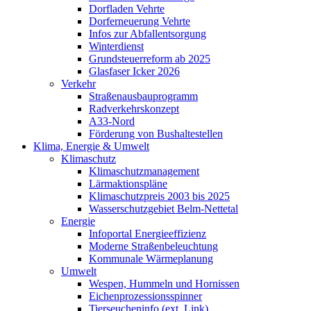
Dorfladen Vehrte
Dorferneuerung Vehrte
Infos zur Abfallentsorgung
Winterdienst
Grundsteuerreform ab 2025
Glasfaser Icker 2026
Verkehr
Straßenausbauprogramm
Radverkehrskonzept
A33-Nord
Förderung von Bushaltestellen
Klima, Energie & Umwelt
Klimaschutz
Klimaschutzmanagement
Lärmaktionspläne
Klimaschutzpreis 2003 bis 2025
Wasserschutzgebiet Belm-Nettetal
Energie
Infoportal Energieeffizienz
Moderne Straßenbeleuchtung
Kommunale Wärmeplanung
Umwelt
Wespen, Hummeln und Hornissen
Eichenprozessionsspinner
Tierseucheninfo (ext. Link)