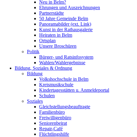
Neu in Belm?
Ehrungen und Auszeichnungen
Partnerstädte
50 Jahre Gemeinde Belm
Panoramabilder (ext. Link)
Kunst in der Rathausgalerie
Heiraten in Belm
Ortsplan
Unsere Broschüren
Politik
Bürger- und Ratsinfosystem
Wahlen/Wahlergebnisse
Bildung, Soziales & Ordnung
Bildung
Volkshochschule in Belm
Kreismusikschule
Kindertagesstätten u. Anmeldeportal
Schulen
Soziales
Gleichstellungsbeauftragte
Familienbüro
Freiwilligenbüro
Seniorenbeirat
Repair-Café
Flüchtlingshilfe