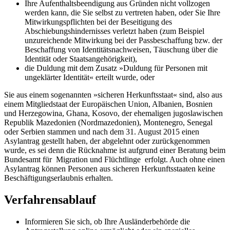
Ihre Aufenthaltsbeendigung aus Gründen nicht vollzogen
werden kann, die Sie selbst zu vertreten haben, oder Sie Ihre
Mitwirkungspflichten bei der Beseitigung des
Abschiebungshindernisses verletzt haben (zum Beispiel
unzureichende Mitwirkung bei der Passbeschaffung bzw. der
Beschaffung von Identitätsnachweisen, Täuschung über die
Identität oder Staatsangehörigkeit),
die Duldung mit dem Zusatz »Duldung für Personen mit
ungeklärter Identität« erteilt wurde, oder
Sie aus einem sogenannten »sicheren Herkunftsstaat« sind, also aus
einem Mitgliedstaat der Europäischen Union, Albanien, Bosnien
und Herzegowina, Ghana, Kosovo, der ehemaligen jugoslawischen
Republik Mazedonien (Nordmazedonien), Montenegro, Senegal
oder Serbien stammen und nach dem 31. August 2015 einen
Asylantrag gestellt haben, der abgelehnt oder zurückgenommen
wurde, es sei denn die Rücknahme ist aufgrund einer Beratung beim
Bundesamt für Migration und Flüchtlinge erfolgt. Auch ohne einen
Asylantrag können Personen aus sicheren Herkunftsstaaten keine
Beschäftigungserlaubnis erhalten.
Verfahrensablauf
Informieren Sie sich, ob Ihre Ausländerbehörde die