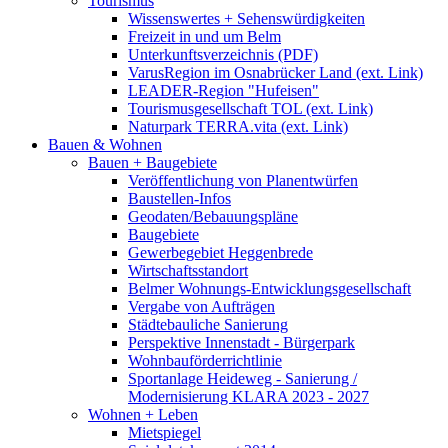
Tourismus
Wissenswertes + Sehenswürdigkeiten
Freizeit in und um Belm
Unterkunftsverzeichnis (PDF)
VarusRegion im Osnabrücker Land (ext. Link)
LEADER-Region "Hufeisen"
Tourismusgesellschaft TOL (ext. Link)
Naturpark TERRA.vita (ext. Link)
Bauen & Wohnen
Bauen + Baugebiete
Veröffentlichung von Planentwürfen
Baustellen-Infos
Geodaten/Bebauungspläne
Baugebiete
Gewerbegebiet Heggenbrede
Wirtschaftsstandort
Belmer Wohnungs-Entwicklungsgesellschaft
Vergabe von Aufträgen
Städtebauliche Sanierung
Perspektive Innenstadt - Bürgerpark
Wohnbauförderrichtlinie
Sportanlage Heideweg - Sanierung /
Modernisierung KLARA 2023 - 2027
Wohnen + Leben
Mietspiegel