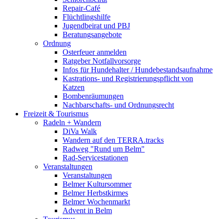
Repair-Café
Flüchtlingshilfe
Jugendbeirat und PBJ
Beratungsangebote
Ordnung
Osterfeuer anmelden
Ratgeber Notfallvorsorge
Infos für Hundehalter / Hundebestandsaufnahme
Kastrations- und Registrierungspflicht von
Katzen
Bombenräumungen
Nachbarschafts- und Ordnungsrecht
Freizeit & Tourismus
Radeln + Wandern
DiVa Walk
Wandern auf den TERRA.tracks
Radweg "Rund um Belm"
Rad-Servicestationen
Veranstaltungen
Veranstaltungen
Belmer Kultursommer
Belmer Herbstkirmes
Belmer Wochenmarkt
Advent in Belm