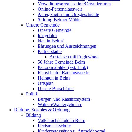
Verwaltungsorganisation/Organigramm
Online-Personalausweis
Altregistratur und Ortsgeschichte
Stiftung Belmer Mühle
Unsere Gemeinde
Unsere Gemeinde
Imagefilm
Neu in Belm?
Ehrungen und Auszeichnungen
Partnerstädte
Austausch mit Englewood
50 Jahre Gemeinde Belm
Panoramabilder (ext. Link)
Kunst in der Rathausgalerie
Heiraten in Belm
Ortsplan
Unsere Broschüren
Politik
Bürger- und Ratsinfosystem
Wahlen/Wahlergebnisse
Bildung, Soziales & Ordnung
Bildung
Volkshochschule in Belm
Kreismusikschule
Kindertagesstätten u. Anmeldeportal