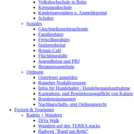
Volkshochschule in Belm
Kreismusikschule
Kindertagesstätten u. Anmeldeportal
Schulen
Soziales
Gleichstellungsbeauftragte
Familienbüro
Freiwilligenbüro
Seniorenbeirat
Repair-Café
Flüchtlingshilfe
Jugendbeirat und PBJ
Beratungsangebote
Ordnung
Osterfeuer anmelden
Ratgeber Notfallvorsorge
Infos für Hundehalter / Hundebestandsaufnahme
Kastrations- und Registrierungspflicht von Katzen
Bombenräumungen
Nachbarschafts- und Ordnungsrecht
Freizeit & Tourismus
Radeln + Wandern
DiVa Walk
Wandern auf den TERRA.tracks
Radweg "Rund um Belm"