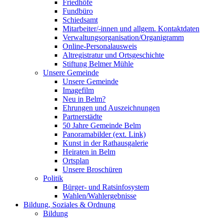
Friedhöfe
Fundbüro
Schiedsamt
Mitarbeiter/-innen und allgem. Kontaktdaten
Verwaltungsorganisation/Organigramm
Online-Personalausweis
Altregistratur und Ortsgeschichte
Stiftung Belmer Mühle
Unsere Gemeinde
Unsere Gemeinde
Imagefilm
Neu in Belm?
Ehrungen und Auszeichnungen
Partnerstädte
50 Jahre Gemeinde Belm
Panoramabilder (ext. Link)
Kunst in der Rathausgalerie
Heiraten in Belm
Ortsplan
Unsere Broschüren
Politik
Bürger- und Ratsinfosystem
Wahlen/Wahlergebnisse
Bildung, Soziales & Ordnung
Bildung