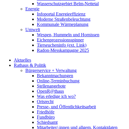
Wasserschutzgebiet Belm-Nettetal
Energie
Infoportal Energieeffizienz
Moderne Straßenbeleuchtung
Kommunale Wärmeplanung
Umwelt
Wespen, Hummeln und Hornissen
Eichenprozessionsspinner
Tierseucheninfo (ext. Link)
Radon-Messkampagne 2025
Aktuelles
Rathaus & Politik
Bürgerservice + Verwaltung
Bekanntmachungen
Online-Terminbuchung
Stellenangebote
OpenR@thaus
Was erledige ich wo?
Ortsrecht
Presse- und Öffentlichkeitsarbeit
Friedhöfe
Fundbüro
Schiedsamt
Mitarbeiter/-innen und allgem. Kontaktdaten