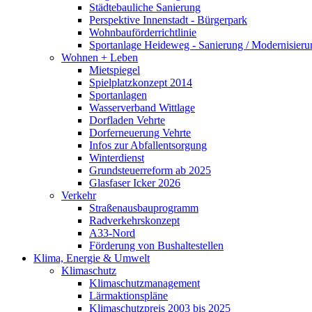
Städtebauliche Sanierung
Perspektive Innenstadt - Bürgerpark
Wohnbauförderrichtlinie
Sportanlage Heideweg - Sanierung / Modernisie
Wohnen + Leben
Mietspiegel
Spielplatzkonzept 2014
Sportanlagen
Wasserverband Wittlage
Dorfladen Vehrte
Dorferneuerung Vehrte
Infos zur Abfallentsorgung
Winterdienst
Grundsteuerreform ab 2025
Glasfaser Icker 2026
Verkehr
Straßenausbauprogramm
Radverkehrskonzept
A33-Nord
Förderung von Bushaltestellen
Klima, Energie & Umwelt
Klimaschutz
Klimaschutzmanagement
Lärmaktionspläne
Klimaschutzpreis 2003 bis 2025