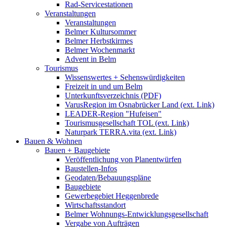
Rad-Servicestationen
Veranstaltungen
Veranstaltungen
Belmer Kultursommer
Belmer Herbstkirmes
Belmer Wochenmarkt
Advent in Belm
Tourismus
Wissenswertes + Sehenswürdigkeiten
Freizeit in und um Belm
Unterkunftsverzeichnis (PDF)
VarusRegion im Osnabrücker Land (ext. Link)
LEADER-Region "Hufeisen"
Tourismusgesellschaft TOL (ext. Link)
Naturpark TERRA.vita (ext. Link)
Bauen & Wohnen
Bauen + Baugebiete
Veröffentlichung von Planentwürfen
Baustellen-Infos
Geodaten/Bebauungspläne
Baugebiete
Gewerbegebiet Heggenbrede
Wirtschaftsstandort
Belmer Wohnungs-Entwicklungsgesellschaft
Vergabe von Aufträgen