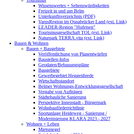
Tourismus
Wissenswertes + Sehenswürdigkeiten
Freizeit in und um Belm
Unterkunftsverzeichnis (PDF)
VarusRegion im Osnabrücker Land (ext. Link)
LEADER-Region "Hufeisen"
Tourismusgesellschaft TOL (ext. Link)
Naturpark TERRA.vita (ext. Link)
Bauen & Wohnen
Bauen + Baugebiete
Veröffentlichung von Planentwürfen
Baustellen-Infos
Geodaten/Bebauungspläne
Baugebiete
Gewerbegebiet Heggenbrede
Wirtschaftsstandort
Belmer Wohnungs-Entwicklungsgesellschaft
Vergabe von Aufträgen
Städtebauliche Sanierung
Perspektive Innenstadt - Bürgerpark
Wohnbauförderrichtlinie
Sportanlage Heideweg - Sanierung /
Modernisierung KLARA 2023 - 2027
Wohnen + Leben
Mietspiegel