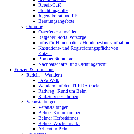
Repair-Café
Flüchtlingshilfe
Jugendbeirat und PBJ
Beratungsangebote
Ordnung
Osterfeuer anmelden
Ratgeber Notfallvorsorge
Infos für Hundehalter / Hundebestandsaufnahme
Kastrations- und Registrierungspflicht von
Katzen
Bombenräumungen
Nachbarschafts- und Ordnungsrecht
Freizeit & Tourismus
Radeln + Wandern
DiVa Walk
Wandern auf den TERRA.tracks
Radweg "Rund um Belm"
Rad-Servicestationen
Veranstaltungen
Veranstaltungen
Belmer Kultursommer
Belmer Herbstkirmes
Belmer Wochenmarkt
Advent in Belm