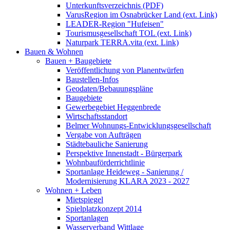
Unterkunftsverzeichnis (PDF)
VarusRegion im Osnabrücker Land (ext. Link)
LEADER-Region "Hufeisen"
Tourismusgesellschaft TOL (ext. Link)
Naturpark TERRA.vita (ext. Link)
Bauen & Wohnen
Bauen + Baugebiete
Veröffentlichung von Planentwürfen
Baustellen-Infos
Geodaten/Bebauungspläne
Baugebiete
Gewerbegebiet Heggenbrede
Wirtschaftsstandort
Belmer Wohnungs-Entwicklungsgesellschaft
Vergabe von Aufträgen
Städtebauliche Sanierung
Perspektive Innenstadt - Bürgerpark
Wohnbauförderrichtlinie
Sportanlage Heideweg - Sanierung /
Modernisierung KLARA 2023 - 2027
Wohnen + Leben
Mietspiegel
Spielplatzkonzept 2014
Sportanlagen
Wasserverband Wittlage