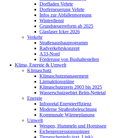
Dorfladen Vehrte
Dorferneuerung Vehrte
Infos zur Abfallentsorgung
Winterdienst
Grundsteuerreform ab 2025
Glasfaser Icker 2026
Verkehr
Straßenausbauprogramm
Radverkehrskonzept
A33-Nord
Förderung von Bushaltestellen
Klima, Energie & Umwelt
Klimaschutz
Klimaschutzmanagement
Lärmaktionspläne
Klimaschutzpreis 2003 bis 2025
Wasserschutzgebiet Belm-Nettetal
Energie
Infoportal Energieeffizienz
Moderne Straßenbeleuchtung
Kommunale Wärmeplanung
Umwelt
Wespen, Hummeln und Hornissen
Eichenprozessionsspinner
Tierseucheninfo (ext. Link)