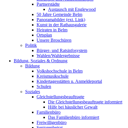
Partnerstädte
Austausch mit Englewood
50 Jahre Gemeinde Belm
Panoramabilder (ext. Link)
Kunst in der Rathausgalerie
Heiraten in Belm
Ortsplan
Unsere Broschüren
Politik
Bürger- und Ratsinfosystem
Wahlen/Wahlergebnisse
Bildung, Soziales & Ordnung
Bildung
Volkshochschule in Belm
Kreismusikschule
Kindertagesstätten u. Anmeldeportal
Schulen
Soziales
Gleichstellungsbeauftragte
Die Gleichstellungsbeauftragte informiert
Hilfe bei häuslicher Gewalt
Familienbüro
Das Familienbüro informiert
Freiwilligenbüro
Seniorenbeirat