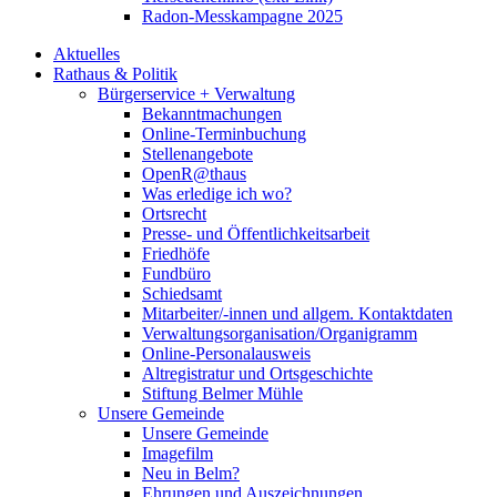
Radon-Messkampagne 2025
Aktuelles
Rathaus & Politik
Bürgerservice + Verwaltung
Bekanntmachungen
Online-Terminbuchung
Stellenangebote
OpenR@thaus
Was erledige ich wo?
Ortsrecht
Presse- und Öffentlichkeitsarbeit
Friedhöfe
Fundbüro
Schiedsamt
Mitarbeiter/-innen und allgem. Kontaktdaten
Verwaltungsorganisation/Organigramm
Online-Personalausweis
Altregistratur und Ortsgeschichte
Stiftung Belmer Mühle
Unsere Gemeinde
Unsere Gemeinde
Imagefilm
Neu in Belm?
Ehrungen und Auszeichnungen