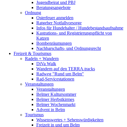
Jugendbeirat und PBJ
Beratungsangebote
Ordnung
Osterfeuer anmelden
Ratgeber Notfallvorsorge
Infos für Hundehalter / Hundebestandsaufnahme
Kastrations- und Registrierungspflicht von
Katzen
Bombenräumungen
Nachbarschafts- und Ordnungsrecht
Freizeit & Tourismus
Radeln + Wandern
DiVa Walk
Wandern auf den TERRA.tracks
Radweg "Rund um Belm"
Rad-Servicestationen
Veranstaltungen
Veranstaltungen
Belmer Kultursommer
Belmer Herbstkirmes
Belmer Wochenmarkt
Advent in Belm
Tourismus
Wissenswertes + Sehenswürdigkeiten
Freizeit in und um Belm