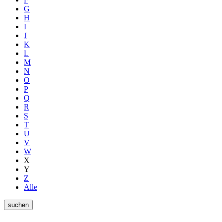
G
H
I
J
K
L
M
N
O
P
Q
R
S
T
U
V
W
X
Y
Z
Alle
suchen