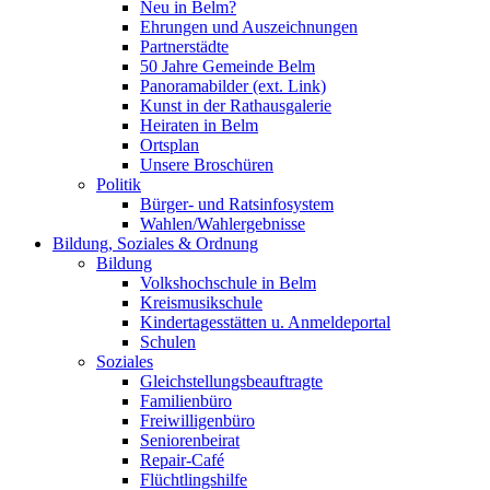
Neu in Belm?
Ehrungen und Auszeichnungen
Partnerstädte
50 Jahre Gemeinde Belm
Panoramabilder (ext. Link)
Kunst in der Rathausgalerie
Heiraten in Belm
Ortsplan
Unsere Broschüren
Politik
Bürger- und Ratsinfosystem
Wahlen/Wahlergebnisse
Bildung, Soziales & Ordnung
Bildung
Volkshochschule in Belm
Kreismusikschule
Kindertagesstätten u. Anmeldeportal
Schulen
Soziales
Gleichstellungsbeauftragte
Familienbüro
Freiwilligenbüro
Seniorenbeirat
Repair-Café
Flüchtlingshilfe